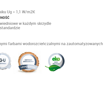
niku Ug = 1,1 W/m
2
K
LNOŚĆ
bwiedniowe w każdym skrzydle
standardzie
znymi farbami wodorozcieńczalnymi na zautomatyzowanych