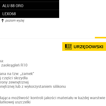
ALU 88 ORO
LEXO68
na:
m zaokrągleń R10
ana na tzw. „zamek”
 części skrzydła
trony zewnętrznej
nętrznej lub z wykorzystaniem silikonu
ająca możliwość kontroli jakości materiału w każdej warstwie
atkowej uszczelki